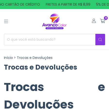
NO CARTÃO DE CRÉDITO
FRETES A PARTIR DE R$ 8,99
5% DE D
0
Início
>
Trocas e Devoluções
Trocas e Devoluções
Trocas e
Devoluções