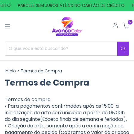
LETO
PARCELE SEM JUROS ATÉ 5X NO CARTÃO DE CRÉDITO
F
0
Início
>
Termos de Compra
Termos de Compra
Termos de compra
• Para pagamentos confirmados após as 15:00, a
inicialização da arte será iniciada a partir da 08:00h
do dia seguinte(Exceto finais de semana e feriados).
• Criação da arte, somente após a confirmação do
pagamento do pedido (Cobramos o valor da criação