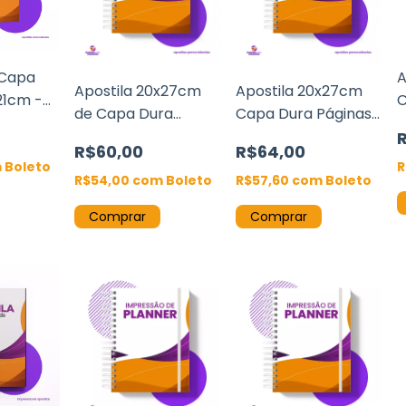
 Capa
A
Apostila 20x27cm
Apostila 20x27cm
21cm -
C
de Capa Dura
Capa Dura Páginas
set 90g
O
Páginas Offset 90g
Sulfite 75g Wire-o
R$60,00
R$64,00
Wire-o
m
Boleto
R
R$54,00
com
Boleto
R$57,60
com
Boleto
Comprar
Comprar