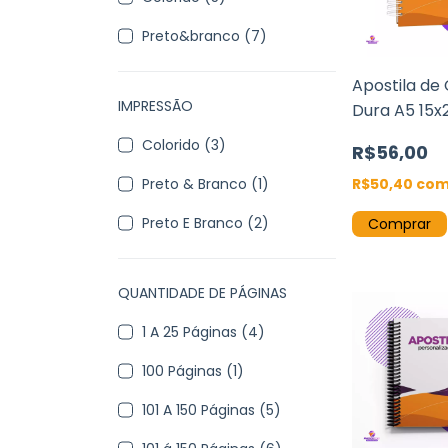
Preto&branco (7)
Apostila de
IMPRESSÃO
Dura A5 15x
Páginas Off
Colorido (3)
R$56,00
Wire-o
R$50,40
co
Preto & Branco (1)
Preto E Branco (2)
Comprar
QUANTIDADE DE PÁGINAS
1 A 25 Páginas (4)
100 Páginas (1)
101 A 150 Páginas (5)