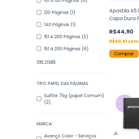
101 á 150 Páginas (6)
Apostila A5
120 Páginas (1)
Capa Dura 
140 Páginas (1)
Offset 90g e
R$44,90
151 A 200 Páginas (5)
R$40,41
com
151 á 200 Páginas (6)
Comprar
Ver mais
TIPO PAPEL DAS PÁGINAS
Sulfite 75g (papel Comum)
(2)
MARCA
Avanço Color - Serviços