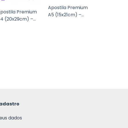
Apostila Premium
postila Premium
A5 (15x21cm) –
4 (20x29cm) –
Capa Dura Couchê
apa Dura Couchê
115g Wire-O
15g Wire-O
adastro
eus dados