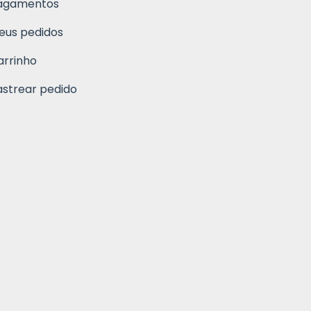
agamentos
eus pedidos
arrinho
astrear pedido