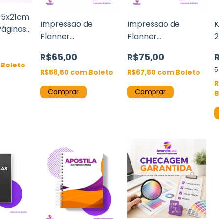
 15x21cm
Impressão de
Impressão de
K
Páginas
Planner
Planner
2
spiral
Personalizado A5
Personalizado A5
D
R$65,00
R$75,00
15x21cm
15x21cm - Páginas
9
Boleto
5
R$58,50
com
Boleto
Offset 120g
R$67,50
com
Boleto
R
Comprar
Comprar
B