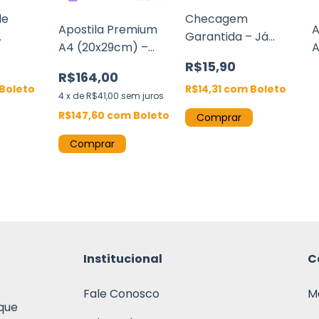
de
Checagem
Apostila Premium
A
Garantida – Já
A4 (20x29cm) –
A
 até 400
Tenho o Arquivo,
Capa Dura Couchê
C
R$15,90
to e
Quero uma
R$164,00
170g Wire-o
1
Boleto
Conferência
R$14,31
com
Boleto
4
x
de
R$41,00
sem juros
Profissional
R$147,60
com
Boleto
Comprar
Institucional
C
Fale Conosco
M
que