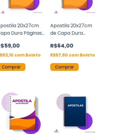
postila 20x27cm
Apostila 20x27cm
apa Dura Páginas
de Capa Dura
ffset 90g espiral
Páginas Sulfite 75g
R$59,00
R$64,00
espiral
$53,10
com
Boleto
R$57,60
com
Boleto
Comprar
Comprar