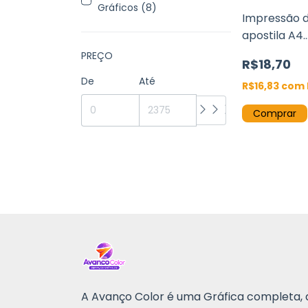
Gráficos (8)
Impressão 
apostila A4
(21x29,7cm)
PREÇO
R$18,70
páginas pre
De
Até
branco
R$16,83
com
Comprar
A Avanço Color é uma Gráfica completa, 