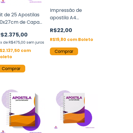
Impressão de
it de 25 Apostilas
apostila A4
0x27cm de Capa
(21x29,7cm) até 400
ura Páginas Offset
R$22,00
páginas coloridas
R$2.375,00
0g Wire-o
R$19,80
com
Boleto
x
de
R$475,00
sem juros
$2.137,50
com
Comprar
oleto
Comprar