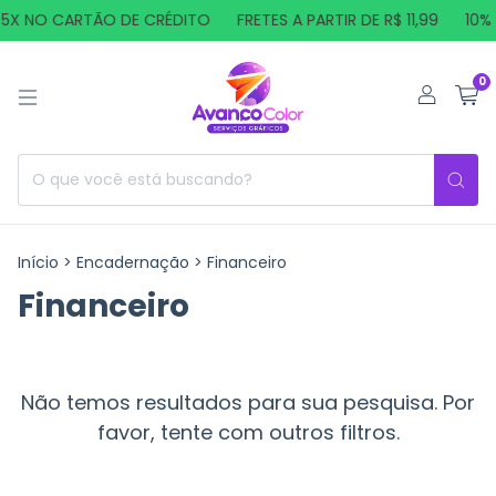
 5X NO CARTÃO DE CRÉDITO
FRETES A PARTIR DE R$ 11,99
10% 
0
Início
>
Encadernação
>
Financeiro
Financeiro
Não temos resultados para sua pesquisa. Por
favor, tente com outros filtros.