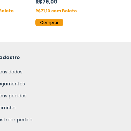
R$79,00
R$52,00
Boleto
R$71,10
com
Boleto
R$46,80
com
Comprar
Comprar
adastro
eus dados
agamentos
eus pedidos
arrinho
astrear pedido