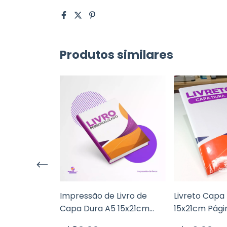
Produtos similares
 Dura A5
Impressão de Livro de
Livreto Capa
nas Offset
Capa Dura A5 15x21cm
15x21cm Pági
Páginas Offset 90g
90g