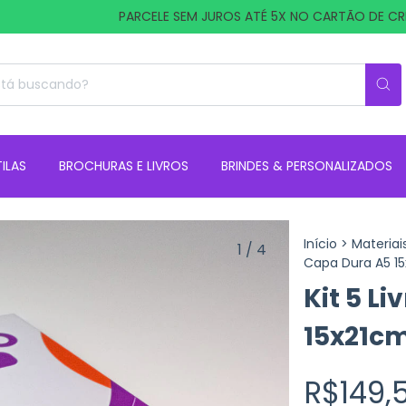
PARCELE SEM JUROS ATÉ 5X NO CARTÃO DE CRÉDITO
ILAS
BROCHURAS E LIVROS
BRINDES & PERSONALIZADOS
Início
>
Materiai
1
/
4
Capa Dura A5 15
Kit 5 L
15x21cm
R$149,