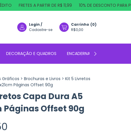
FRETES A PARTIR DE R$ 11,99
10% DE DESCONTO PARA PIX OU 
Login
/
Carrinho
(
0
)
Cadastre-se
R$0,00
DECORAÇÃO E QUADROS
ENCADERNAÇÃO
FOTO PR
s Gráficos
>
Brochuras e Livros
>
Kit 5 Livretos
x21cm Páginas Offset 90g
ivretos Capa Dura A5
 Páginas Offset 90g
50