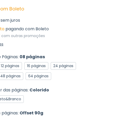
com
Boleto
sem juros
to
pagando com Boleto
l com outras promoções
es
 Páginas:
08 páginas
12 páginas
16 páginas
24 páginas
48 páginas
64 páginas
r das páginas:
Colorido
eto&Branco
s páginas:
Offset 90g