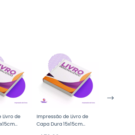
 Livro de
Impressão de Livro de
Livreto Capa
5x15cm
Capa Dura 15x15cm
15x21cm Pági
et 90g
Páginas Pólen 80g
80g