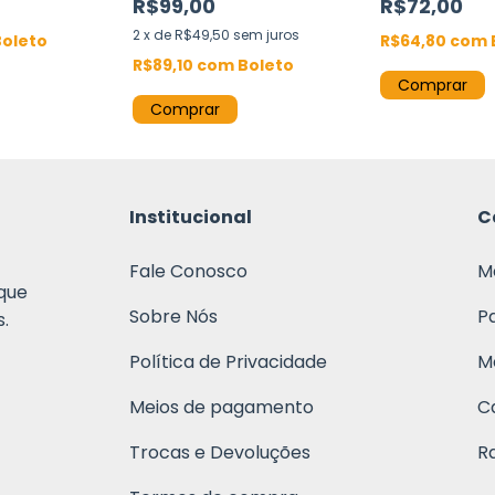
R$99,00
R$72,00
2
x
de
R$49,50
sem juros
Boleto
R$64,80
com
R$89,10
com
Boleto
Comprar
Comprar
Institucional
C
Fale Conosco
M
que
Sobre Nós
P
.
Política de Privacidade
M
Meios de pagamento
C
Trocas e Devoluções
R