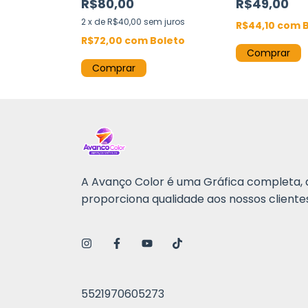
R$80,00
R$49,00
2
x
de
R$40,00
sem juros
oleto
R$44,10
com
R$72,00
com
Boleto
Comprar
Comprar
A Avanço Color é uma Gráfica completa, 
proporciona qualidade aos nossos clientes
5521970605273