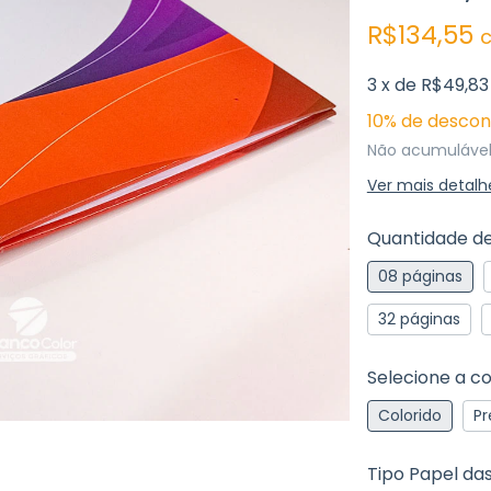
R$134,55
3
x de
R$49,83
10% de descon
Não acumuláve
Ver mais detalh
Quantidade de
08 páginas
32 páginas
Selecione a co
Colorido
Pr
Tipo Papel da