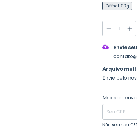
Offset 90g
Envie se
contato@
Arquivo muit
Envie pelo no
Entregas para o
Meios de envi
Não sei meu CE