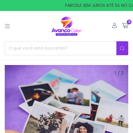
PARCELE SEM JUROS ATÉ 5X NO CAR
0
1
/
3