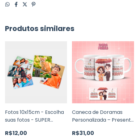
Produtos similares
Fotos 10x15cm - Escolha
Caneca de Doramas
suas fotos - SUPER
Personalizada – Presente
RESOLUÇÃO
Perfeito para Fãs de K-
R$12,00
R$31,00
Drama